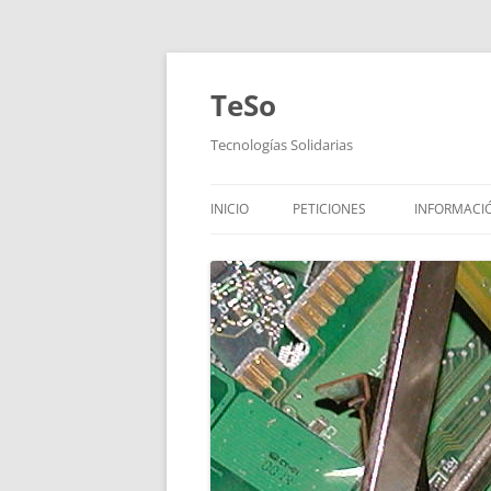
TeSo
Tecnologías Solidarias
INICIO
PETICIONES
INFORMACI
¿QUIÉNES 
¿DÓNDE E
HORARIOS
DONACION
¿CÓMO PU
OTRAS INIC