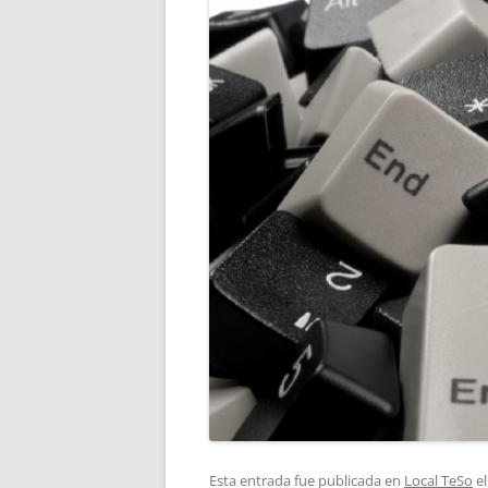
Esta entrada fue publicada en
Local TeSo
e