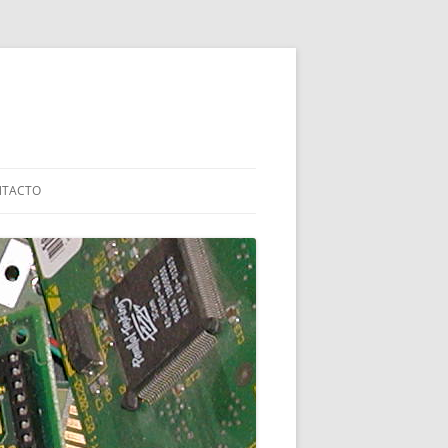
NTACTO
IZADAS
ALES
RAEE
IÓN
SOLVENTAR PROBLEMAS CON EL
BOOT
SIBILIZACIÓN:
TRO EN BURKINA
LA ETSINF 2021
ARCÍA MORATO –