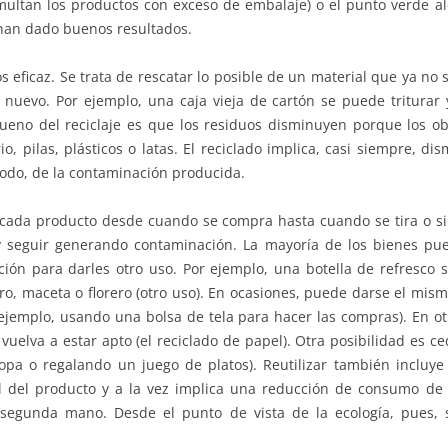
 multan los productos con exceso de embalaje) o el punto verde 
han dado buenos resultados.
 eficaz. Se trata de rescatar lo posible de un material que ya n
 nuevo. Por ejemplo, una caja vieja de cartón se puede triturar 
ueno del reciclaje es que los residuos disminuyen porque los ob
rio, pilas, plásticos o latas. El reciclado implica, casi siempre,
todo, de la contaminación producida.
de cada producto desde cuando se compra hasta cuando se tira o 
 y seguir generando contaminación. La mayoría de los bienes pu
ción para darles otro uso. Por ejemplo, una botella de refresco 
ro, maceta o florero (otro uso). En ocasiones, puede darse el mis
jemplo, usando una bolsa de tela para hacer las compras). En otr
 vuelva a estar apto (el reciclado de papel). Otra posibilidad es c
ropa o regalando un juego de platos). Reutilizar también inclu
il del producto y a la vez implica una reducción de consumo d
segunda mano. Desde el punto de vista de la ecología, pues, 