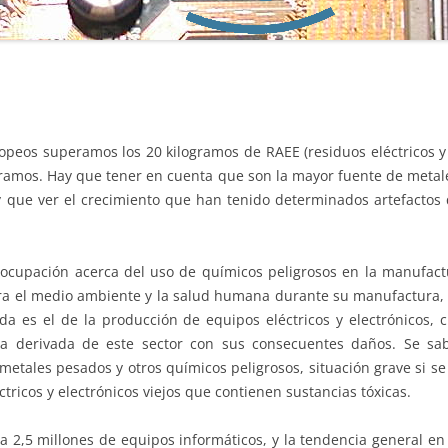
YECLA Y TESO
TESO COMO PLA
opeos superamos los 20 kilogramos de RAEE (residuos eléctricos y 
ramos. Hay que tener en cuenta que son la mayor fuente de metal
y que ver el crecimiento que han tenido determinados artefactos 
reocupación acerca del uso de químicos peligrosos en la manufac
ra el medio ambiente y la salud humana durante su manufactura, u
a es el de la producción de equipos eléctricos y electrónicos, 
 derivada de este sector con sus consecuentes daños. Se sab
etales pesados y otros químicos peligrosos, situación grave si se
ctricos y electrónicos viejos que contienen sustancias tóxicas.
2,5 millones de equipos informáticos, y la tendencia general en 