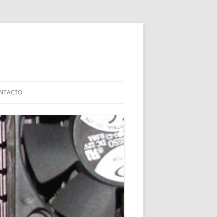
NTACTO
IZADAS
ALES
RAEE
IÓN
SOLVENTAR PROBLEMAS CON EL
BOOT
SIBILIZACIÓN:
TRO EN BURKINA
LA ETSINF 2021
ARCÍA MORATO –