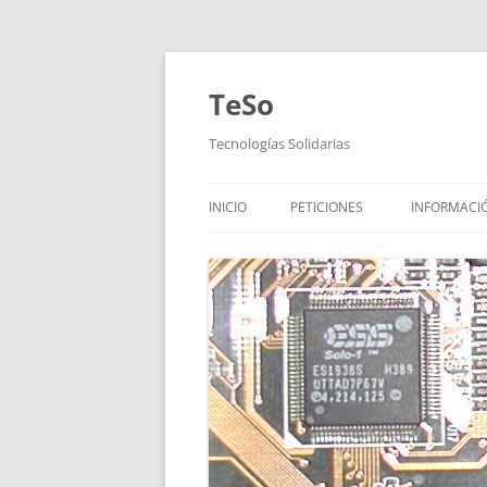
TeSo
Tecnologías Solidarias
INICIO
PETICIONES
INFORMACI
¿QUIÉNES 
¿DÓNDE E
HORARIOS
DONACION
¿CÓMO PU
OTRAS INIC