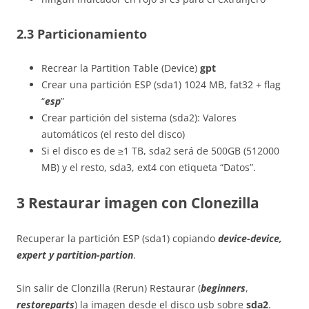
2.3 Particionamiento
Recrear la Partition Table (Device)
gpt
Crear una partición ESP (sda1) 1024 MB, fat32 + flag
“
esp
”
Crear partición del sistema (sda2): Valores
automáticos (el resto del disco)
Si el disco es de ≥1 TB, sda2 será de 500GB (512000
MB) y el resto, sda3, ext4 con etiqueta “Datos”.
3 Restaurar imagen con Clonezilla
Recuperar la partición ESP (sda1) copiando
device-device,
expert
y partition-partion
.
Sin salir de Clonzilla (Rerun) Restaurar (
beginners
,
restoreparts
) la imagen desde el disco usb sobre
sda
2
.