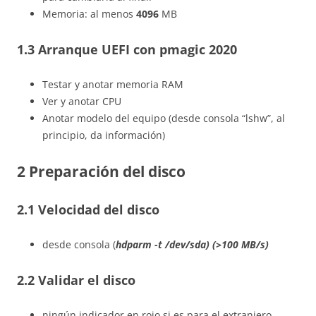
Memoria: al menos
4096
MB
1.3 Arranque UEFI con pmagic 2020
Testar y anotar memoria RAM
Ver y anotar CPU
Anotar modelo del equipo (desde consola “lshw”, al
principio, da información)
2 Preparación del disco
2.1 Velocidad del disco
desde consola (
hdparm -t /dev/sda
)
(>
10
0 MB/s)
2.2 Validar el disco
ningún indicador en rojo si es para el extranjero