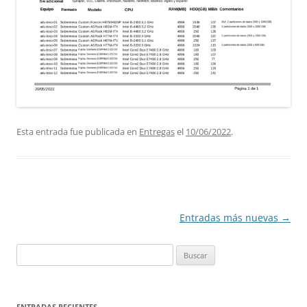
Esta entrada fue publicada en
Entregas
el
10/06/2022
.
Navegación
Entradas más nuevas
→
de
Buscar:
entradas
ENTRADAS RECIENTES