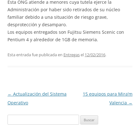
Esta ONG atiende a menores cuya tutela ejerce la
Administración por haber sido retirados de su núcleo
familiar debido a una situación de riesgo grave,
desprotección y desamparo.
Los equipos entregados son Fujitsu Siemens Scenic con
Pentium 4 y alrededor de 1GB de memoria.
Esta entrada fue publicada en
Entregas
el
12/02/2016
.
Navegación
←
Actualización del Sistema
15 equipos para Mira’m
de
Operativo
Valencia
→
entradas
Buscar: