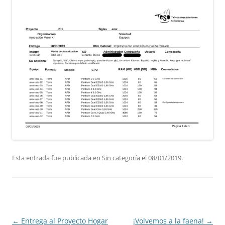
Esta entrada fue publicada en
Sin categoría
el
08/01/2019
.
Navegación
←
Entrega al Proyecto Hogar
¡Volvemos a la faena!
→