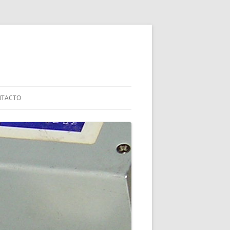
NTACTO
IZADAS
ALES
RAEE
IÓN
SOLVENTAR PROBLEMAS CON EL
BOOT
SIBILIZACIÓN:
TRO EN BURKINA
LA ETSINF 2021
ARCÍA MORATO –