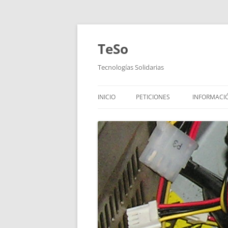
TeSo
Tecnologías Solidarias
INICIO
PETICIONES
INFORMACI
¿QUIÉNES 
¿DÓNDE E
HORARIOS
DONACION
¿CÓMO PU
OTRAS INIC